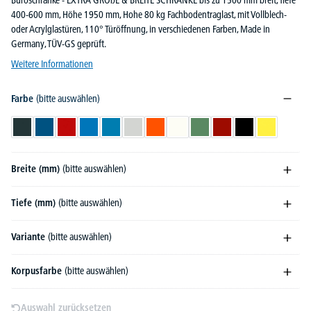
Büroschränke - EXTRA GROßE & BREITE SCHRÄNKE bis zu 1500 mm breit, Tiefe
400-600 mm, Höhe 1950 mm, Hohe 80 kg Fachbodentraglast, mit Vollblech-
oder Acrylglastüren, 110° Türöffnung, in verschiedenen Farben, Made in
Germany, TÜV-GS geprüft.
Weitere Informationen
Farbe
(bitte auswählen)
Anthrazitgrau RAL 7016
Enzianblau RAL 5010
Feuerrot RAL 3000
Himmelblau RAL 5015
Lichtblau RAL 5012
Lichtgrau RAL 7035
Reinorange RAL 2004
Reinweiß RAL 9010
Resedagrün RAL 6011
Rubinrot RAL 3003
Schwarz RAL 900
Zinkgelb RA
Breite (mm)
(bitte auswählen)
Tiefe (mm)
(bitte auswählen)
Variante
(bitte auswählen)
Korpusfarbe
(bitte auswählen)
Auswahl zurücksetzen