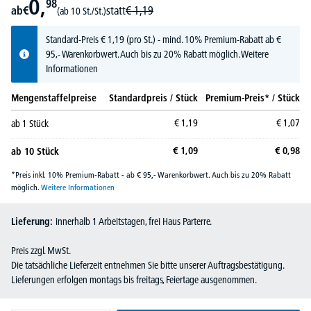
0,
98
ab
€
statt
€
1,
19
(ab 10 St./St.)
Standard-Preis
€
1,
19
(pro St.) - mind. 10% Premium-Rabatt ab €
95,- Warenkorbwert. Auch bis zu 20% Rabatt möglich.
Weitere
Informationen
Mengenstaffelpreise
Standardpreis / Stück
Premium-Preis* / Stück
€
1,
19
€
1,
07
ab
1
Stück
€
1,
09
€
0,
98
ab
10
Stück
*Preis inkl. 10% Premium-Rabatt - ab € 95,- Warenkorbwert. Auch bis zu 20% Rabatt
möglich.
Weitere Informationen
Lieferung:
innerhalb 1 Arbeitstagen, frei Haus Parterre.
Preis zzgl. MwSt.
Die tatsächliche Lieferzeit entnehmen Sie bitte unserer Auftragsbestätigung.
Lieferungen erfolgen montags bis freitags, Feiertage ausgenommen.