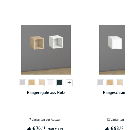
Produktgalerie überspringen
Hängeregale aus Holz
Hängeschränke 
7 Varianten zur Auswahl
12 Varianten zur
€
76,
€
98,
41
10
ab
ab
statt
€
119,-
st