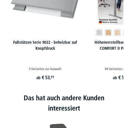
Fußstützen Serie 9022 - beheizbar auf
Höhenverstellbare 
Knopfdruck
COMFORT II PR
3 Varianten zur Auswahl
84 Varianten zur
€
53,
€
549
91
ab
ab
Das hat auch andere Kunden
interessiert