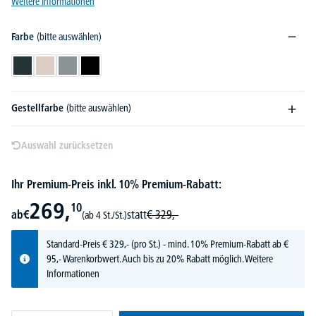
Weitere Informationen
Farbe
(bitte auswählen)
Anthrazit
Beige
Grau
Schwarz
Gestellfarbe
(bitte auswählen)
Auswahl zurücksetzen
Ihr Premium-Preis inkl. 10% Premium-Rabatt:
269,
10
ab
€
statt
€
329,-
(ab 4 St./St.)
Standard-Preis
€
329,-
(pro St.) - mind. 10% Premium-Rabatt ab €
95,- Warenkorbwert. Auch bis zu 20% Rabatt möglich.
Weitere
Informationen