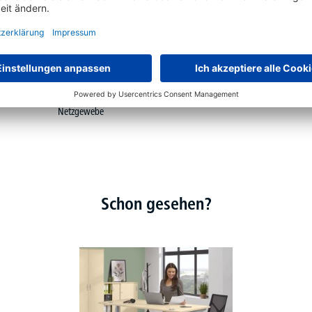
ibensitz-
Rückenlehne mit
ng
atmungsaktivem
Netzgewebe
Schon gesehen?