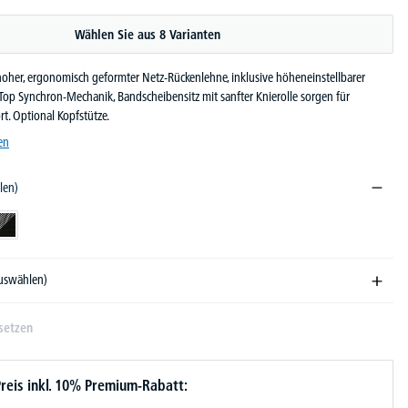
Wählen Sie aus 8 Varianten
hoher, ergonomisch geformter Netz-Rückenlehne, inklusive höheneinstellbarer
Top Synchron-Mechanik, Bandscheibensitz mit sanfter Knierolle sorgen für
rt. Optional Kopfstütze.
en
len)
nkelgrau
arz/Grün
Schwarz/Schwarz
auswählen)
setzen
reis inkl. 10% Premium-Rabatt: