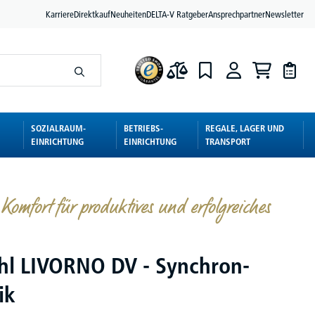
Karriere
Direktkauf
Neuheiten
DELTA-V Ratgeber
Ansprechpartner
Newsletter
SOZIALRAUM-
BETRIEBS-
REGALE, LAGER UND
EINRICHTUNG
EINRICHTUNG
TRANSPORT
omfort für produktives und erfolgreiches
hl LIVORNO DV - Synchron-
ik