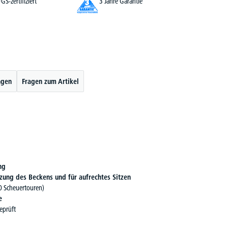
GS-zertifiziert
3 Jahre Garantie
ngen
Fragen zum Artikel
ng
zung des Beckens und für aufrechtes Sitzen
 Scheuertouren)
e
geprüft