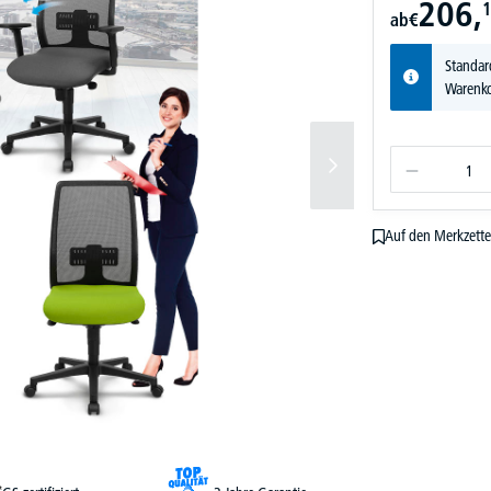
206,
1
ab
€
Standar
Warenko
Auf den Merkzette