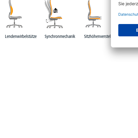
Lendenwirbelstütze
Synchronmechanik
Sitzhöhenverstellung
Bandsche
Polsteru
Produktgalerie überspringen