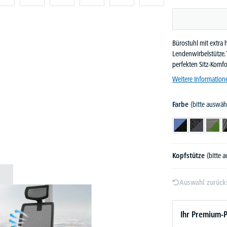
Bürostuhl mit extra 
Lendenwirbelstütze. 
perfekten Sitz-Komfo
Weitere Information
Farbe
(bitte auswäh
Schwarz/Blau
Schwarz/Du
Schw
Kopfstütze
(bitte 
Auswahl zurück
Ihr Premium-P