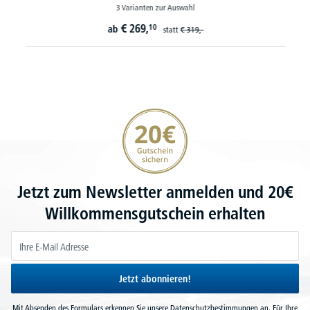
3 Varianten zur Auswahl
€
269,
10
ab
statt
€
319,-
20€ Gutschein sichern
Jetzt zum Newsletter anmelden und 20€
Willkommensgutschein erhalten
Jetzt abonnieren!
Mit Absenden des Formulars erkennen Sie unsere
Datenschutzbestimmungen
an. Für Ihre