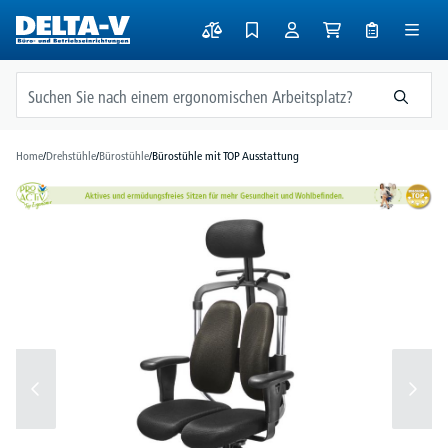
alt springen
Home
/
Drehstühle
/
Bürostühle
/
Bürostühle mit TOP Ausstattung
Bildergalerie überspringen