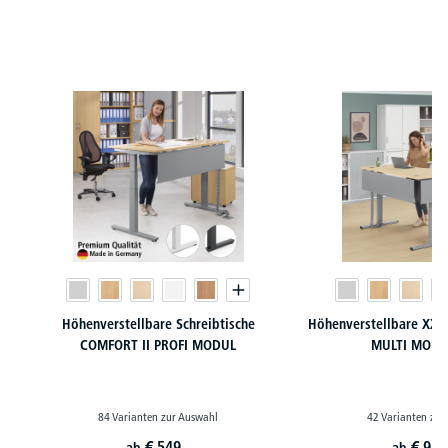
Produktgalerie überspringen
Höhenverstellbare Schreibtische
Höhenverstellbare XXL 
COMFORT II PROFI MODUL
MULTI MODU
84 Varianten zur Auswahl
42 Varianten zur
€
549,-
€
989