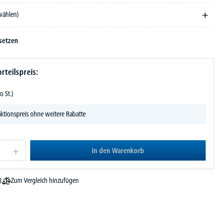
swählen)
setzen
rteilspreis:
o St.)
ktionspreis ohne weitere Rabatte
In den Warenkorb
Zum Vergleich hinzufügen
l