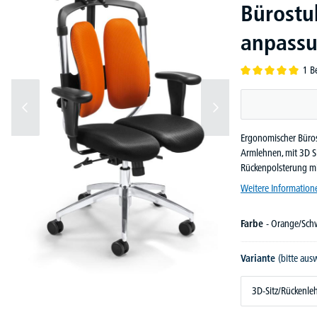
Bürostu
anpassu
1 B
Durchschnittliche B
Ergonomischer Bürost
Armlehnen, mit 3D Si
Rückenpolsterung mi
Weitere Information
Farbe
- Orange/Sch
Variante
(bitte aus
3D-Sitz/Rückenle