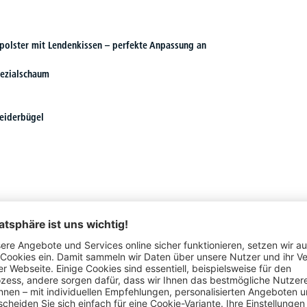
npolster mit Lendenkissen – perfekte Anpassung an
pezialschaum
leiderbügel