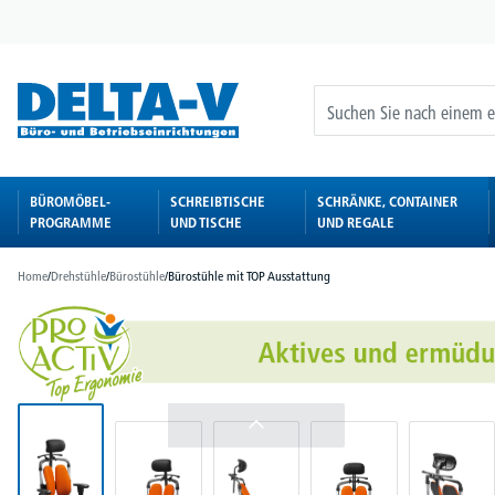
springen
Zur Hauptnavigation springen
BÜROMÖBEL-
SCHREIBTISCHE
SCHRÄNKE, CONTAINER
PROGRAMME
UND TISCHE
UND REGALE
Home
/
Drehstühle
/
Bürostühle
/
Bürostühle mit TOP Ausstattung
Bildergalerie überspringen