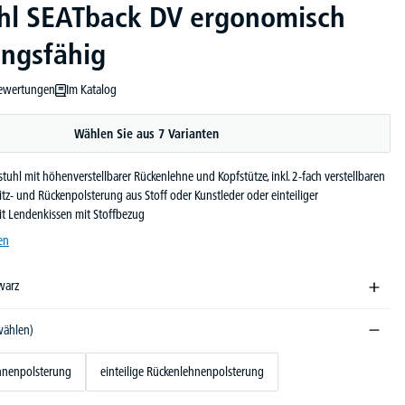
hl SEATback DV ergonomisch
ngsfähig
ewertungen
Im Katalog
ewertung von 5 von 5 Sternen
Wählen Sie aus 7 Varianten
uhl mit höhenverstellbarer Rückenlehne und Kopfstütze, inkl. 2-fach verstellbaren
tz- und Rückenpolsterung aus Stoff oder Kunstleder oder einteiliger
t Lendenkissen mit Stoffbezug
en
warz
wählen)
hnenpolsterung
einteilige Rückenlehnenpolsterung