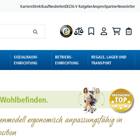
Karriere
Direktkauf
Neuheiten
DELTA-V Ratgeber
Ansprechpartner
Newsletter
SOZIALRAUM-
BETRIEBS-
REGALE, LAGER UND
EINRICHTUNG
EINRICHTUNG
TRANSPORT
zenmodell ergonomisch anpassungsfähig in
sition