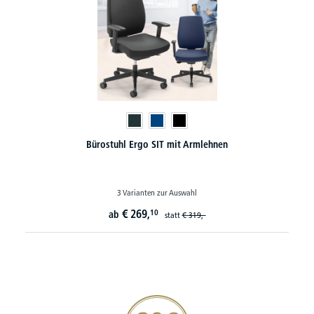
Bürostuhl FlexPRO ohne Armlehnen
€
332,
10
ab
20€ Gutschein sichern