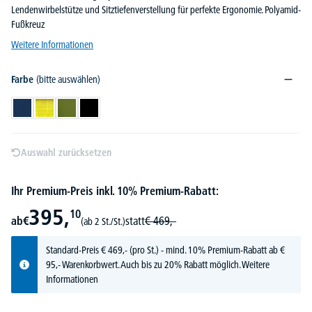
Lendenwirbelstütze und Sitztiefenverstellung für perfekte Ergonomie. Polyamid-
Fußkreuz
Weitere Informationen
Farbe
(bitte auswählen)
Dunkelblau
Maisgelb
Olivgrün
Schwarz
Auswahl zurücksetzen
Ihr Premium-Preis inkl. 10% Premium-Rabatt:
395,
10
ab
€
statt
€
469,-
(ab 2 St./St.)
Standard-Preis
€
469,-
(pro St.) - mind. 10% Premium-Rabatt ab €
95,- Warenkorbwert. Auch bis zu 20% Rabatt möglich.
Weitere
Informationen