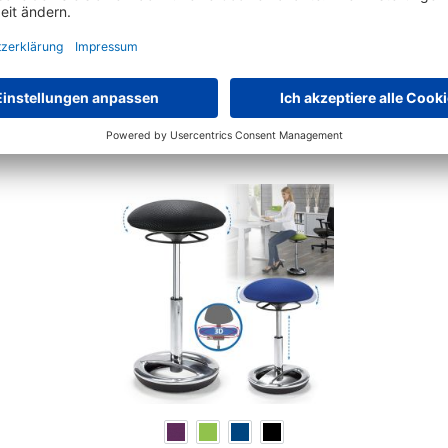
23 Varianten zur Auswahl
€
21,
90
ab