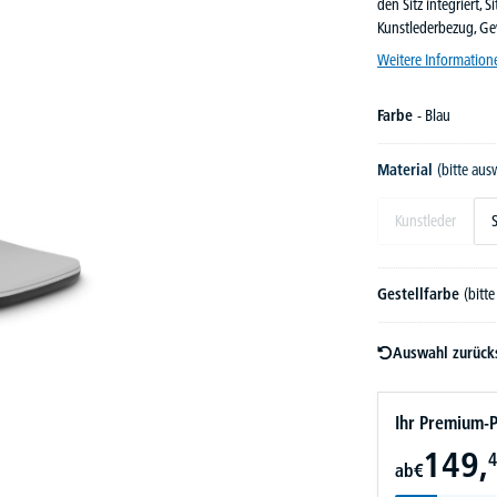
den Sitz integriert, 
Kunstlederbezug, Ge
Weitere Information
Farbe
- Blau
Material
(bitte au
Kunstleder
S
Gestellfarbe
(bitt
Auswahl zurück
Ihr Premium-P
149,
4
ab
€