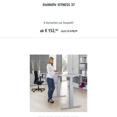
Stehhilfe SITNESS 37
4 Varianten zur Auswahl
€
152,
91
ab
statt
€
179,
90