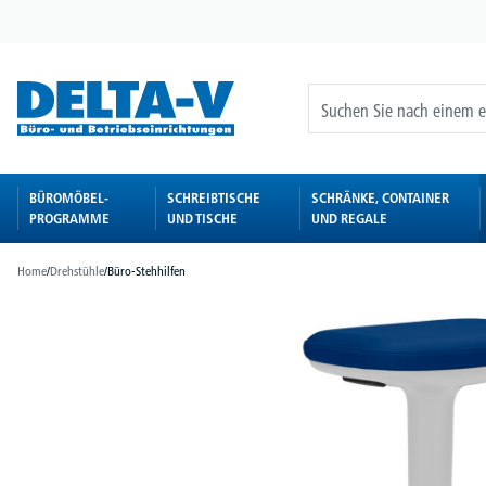
springen
Zur Hauptnavigation springen
BÜROMÖBEL-
SCHREIBTISCHE
SCHRÄNKE, CONTAINER
PROGRAMME
UND TISCHE
UND REGALE
Home
/
Drehstühle
/
Büro-Stehhilfen
Bildergalerie überspringen