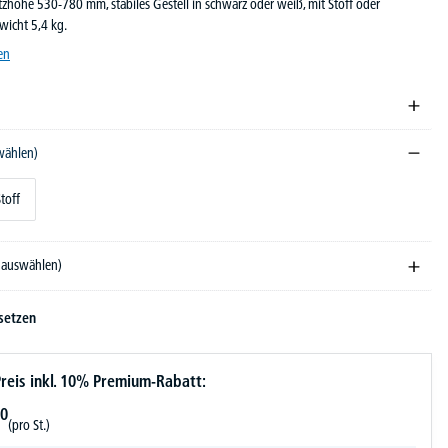
Sitzhöhe 530-780 mm, stabiles Gestell in schwarz oder weiß, mit Stoff oder
wicht 5,4 kg.
en
swählen)
toff
e auswählen)
setzen
reis inkl. 10% Premium-Rabatt:
0
(pro St.)