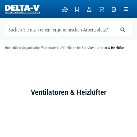
alt springen
Home
/
Büro-Organisation
/
Büromaterial
/
Nützliches im Büro
/
Ventilatoren & Heizlüfter
Ventilatoren & Heizlüfter