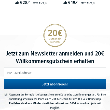
€
20,
€
19,
61
71
ab
ab
statt
€
24,
statt
€
24,
90
90
20€ Gutschein sichern
Jetzt zum Newsletter anmelden und 20€
Willkommensgutschein erhalten
Jetzt abonnieren!
Mit Absenden des Formulars erkennen Sie unsere
Datenschutzbestimmungen
an. Für Ihre
Anmeldung schenken wir Ihnen einen 20€ Gutschein für den DELTA-V Onlineshop.
Einlösbar ab einem Mindest-Nettobestellwert von 200€.
Abmeldung jederzeit
möglich.