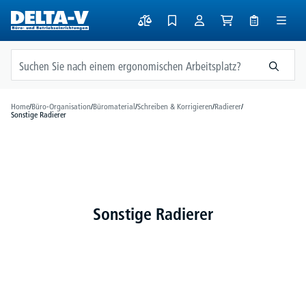
alt springen
Home
/
Büro-Organisation
/
Büromaterial
/
Schreiben & Korrigieren
/
Radierer
/
Sonstige Radierer
Sonstige Radierer