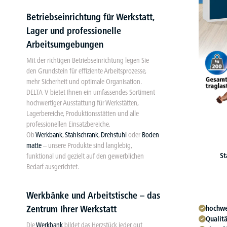
Betriebseinrichtung für Werkstatt,
Lager und professionelle
Arbeitsumgebungen
Mit der richtigen Betriebseinrichtung legen Sie
den Grundstein für effiziente Arbeitsprozesse,
mehr Sicherheit und optimale Organisation.
DELTA-V bietet Ihnen ein umfassendes Sortiment
hochwertiger Ausstattung für Werkstätten,
Lagerbereiche, Produktionsstätten und alle
professionellen Einsatzbereiche.
Ob
Werkbank
,
Stahlschrank
,
Drehstuhl
oder
Boden
matte
– unsere Produkte sind langlebig,
St
funktional und gezielt auf den gewerblichen
Bedarf ausgerichtet.
Werkbänke und Arbeitstische – das
Zentrum Ihrer Werkstatt
hochwe
Qualit
Die
Werkbank
bildet das Herzstück jeder gut