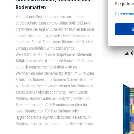
Bodenmatten
Komfort und Ergonomie spielen auch in der
Betriebseinrichtung eine wichtige Rolle. DELTA-V
TOP-Ang
bietet eine Vielzahl an Arbeitsdrehstühlen mit oder
Materia
ohne Armlehnen – wahlweise feststehend oder
mobil auf Rollen. Für kleinere Räume oder flexible
24 V
Einsätze empfehlen wir platzsparende
€
ab
Werkstattdrehstühle oder Stapelhocker. Stehende
Tätigkeiten lassen sich mit funktionalen Stehhilfen
deutlich angenehmer gestalten – ob an
Werkbänken oder Steharbeitsplätzen im Büro. Zum
Schutz des Bodens und für mehr Sicherheit führen
wir Bodenmatten in verschiedenen Ausführungen:
transparente Polycarbonatmatten, Anti-Rutsch-
Matten, Gummi-Läufer, Schmutzfangmatten mit
Bürsteneffekt oder Anti-Ermüdungsmatten für
lange Standzeiten. Für Feuchträume oder
Hygienebereiche eignen sich spezielle Nassraum-
Matten, die rutschhemmend und pflegeleicht sind.