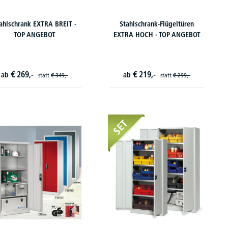
ahlschrank EXTRA BREIT -
Stahlschrank-Flügeltüren
TOP ANGEBOT
EXTRA HOCH - TOP ANGEBOT
€
269,-
€
219,-
ab
ab
statt
€
349,-
statt
€
299,-
SET