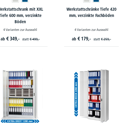
erkstattschrank mit XXL
Werkstattschränke Tiefe 420
Tiefe 600 mm, verzinkte
mm, verzinkte Fachböden
Böden
4 Varianten zur Auswahl
4 Varianten zur Auswahl
€
349,-
€
179,-
ab
ab
statt
€
499,-
statt
€
259,-