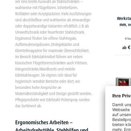
wir eine breite Auswahl an Stahlschränken –
wahlweise mit Flügeltüren, Schiebetüren,
Rollläden oder Acrylglastüren. Viele Ausführungen
Werksta
sind abschließbar und wahlweise als einwandige
mm, ve
oder doppelwandige Varianten erhältlich, z. B. als
Umweltschrank oder feuerfester Stahlschrank.
Ergänzend finden Sie offene Stahlregale,
4 Va
Aufbewahrungsboxen, Einlegekästen und
€
ab
Kleinteilmagazine für maximale Übersichtlichkeit.
Im Bereich Edelstahlmöbel führen wir neben
klassischen Flügeltürenschränken auch Vitrinen,
Hängeschränke, Wandbords und mobile
Edelstahlwagen. Sie eignen sich ideal für
hygienisch sensible Bereiche oder dort, wo
besonders hohe Ansprüche an
Materialbeständigkeit und Design gestellt werden.
Pflegeprodukte wie Edelstahl-Polierspray runden
das Sortiment ab.
Ergonomisches Arbeiten –
Arbeitsdrehstühle, Stehhilfen und