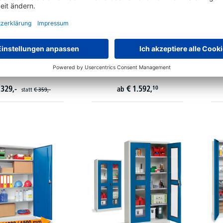
ebot - Schiebetüren-
Elektrisch höhenverstellbare
We
lschränke aus Stahl
Werkbank Serie E 3 und E 6
E
arianten zur Auswahl
24 Varianten zur Auswahl
329,-
€
1.592,
10
ab
statt
€
359,-