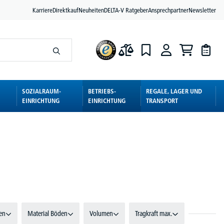
Karriere
Direktkauf
Neuheiten
DELTA-V Ratgeber
Ansprechpartner
Newsletter
SOZIALRAUM-
BETRIEBS-
REGALE, LAGER UND
EINRICHTUNG
EINRICHTUNG
TRANSPORT
en
Material Böden
Volumen
Tragkraft max.