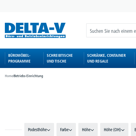
springen
Zur Hauptnavigation springen
BÜROMÖBEL-
SCHREIBTISCHE
SCHRÄNKE, CONTAINER
PROGRAMME
UND TISCHE
UND REGALE
Home
/
Betriebs-Einrichtung
Bildergalerie überspringen
Podesthöhe
Farbe
Höhe
Höhe (OH)
B