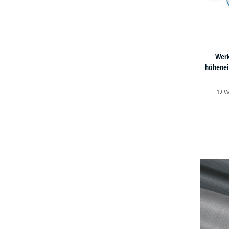
Werk
höhenei
12 V