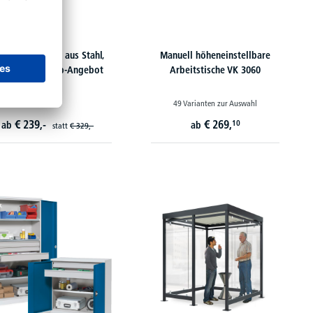
rkstattschrank aus Stahl,
Manuell höheneinstellbare
XTRA HOCH-Top-Angebot
Arbeitstische VK 3060
49 Varianten zur Auswahl
€
239,-
€
269,
10
ab
ab
statt
€
329,-