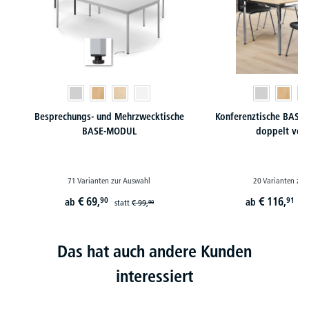
Besprechungs- und Mehrzwecktische
Konferenztische BASE-
BASE-MODUL
doppelt ver
71 Varianten zur Auswahl
20 Varianten zur
€
69,
€
116,
90
91
ab
ab
statt
€
99,
st
90
Das hat auch andere Kunden
interessiert