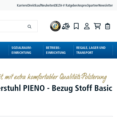
Karriere
Direktkauf
Neuheiten
DELTA-V Ratgeber
Ansprechpartner
Newsletter
SOZIALRAUM-
BETRIEBS-
REGALE, LAGER UND
EINRICHTUNG
EINRICHTUNG
TRANSPORT
t, mit extra komfortabler Qualitäts-Polsterung
rstuhl PIENO - Bezug Stoff Basic