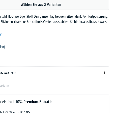
Wählen Sie aus 2 Varianten
rstuhl. Hochwertiger Stoff. Den ganzen Tag bequem sitzen dank Komfortpolsterung,
Sitzinnenschale aus Schichtholz. Gestell aus stabilem Stahlrohr, alusilber, schwarz,
en
len)
e auswählen)
setzen
reis inkl. 10% Premium-Rabatt:
statt
€
105,-
ab 8 St./St.)