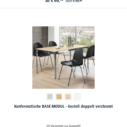
€
69,
ab
statt
€
99,
90
Konferenztische BASE-MODUL - Gestell doppelt verchromt
20 Varianten zur Auswahl