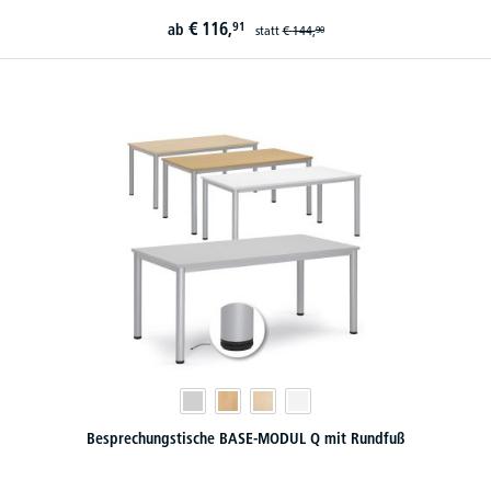
€
116,
91
ab
statt
€
144,
90
Besprechungstische BASE-MODUL Q mit Rundfuß