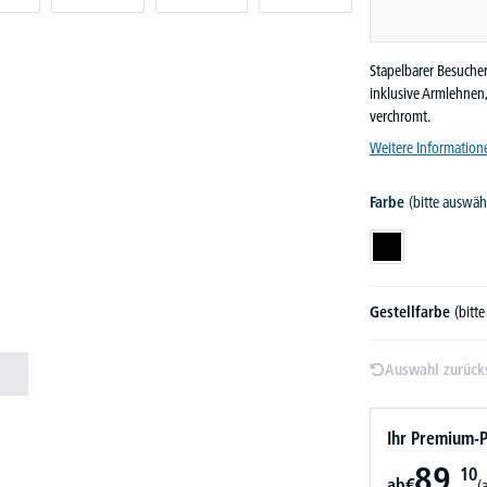
Stapelbarer Besuche
inklusive Armlehnen, 
verchromt.
Weitere Information
Farbe
(bitte auswäh
Schwarz
Gestellfarbe
(bitt
Auswahl zurück
Ihr Premium-P
89,
10
ab
€
(