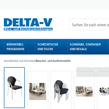
springen
Zur Hauptnavigation springen
BÜROMÖBEL-
SCHREIBTISCHE
SCHRÄNKE, CONTAINER
PROGRAMME
UND TISCHE
UND REGALE
Home
/
Stühle und Sitzmöbel
/
Besucher- und Konferenzstühle
Bildergalerie überspringen