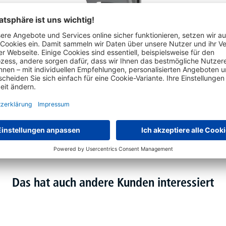
Wandascher aus Aluminium mit Dach, 16/32 Liter
5 Varianten zur Auswahl
€
341,
10
ab
statt
€
399,-
Das hat auch andere Kunden interessiert