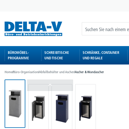
springen
Zur Hauptnavigation springen
BÜROMÖBEL-
SCHREIBTISCHE
SCHRÄNKE, CONTAINER
PROGRAMME
UND TISCHE
UND REGALE
Home
/
Büro-Organisation
/
Abfallbehälter und Ascher
/
Ascher & Wandascher
Bildergalerie überspringen