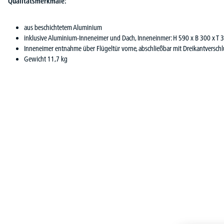
Qualitätsmerkmale:
aus beschichtetem Aluminium
inklusive Aluminium-Inneneimer und Dach, Inneneinmer: H 590 x B 300 x T
Inneneimer entnahme über Flügeltür vorne, abschließbar mit Dreikantverschl
Gewicht 11,7 kg
Produktgalerie überspringen