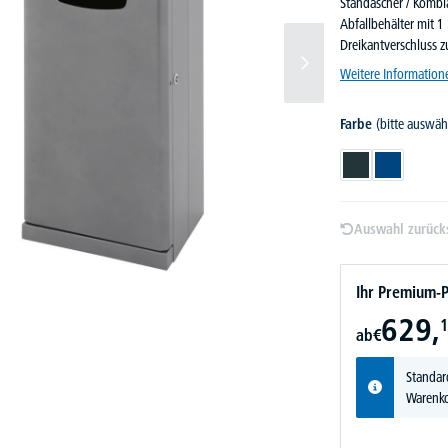
Standascher / Kombi
Abfallbehälter mit 1
Dreikantverschluss 
Weitere Information
Farbe
(bitte auswäh
Anthrazit
Blau
Auswahl zurück
Ihr Premium-P
629,
1
ab
€
Standar
Warenko