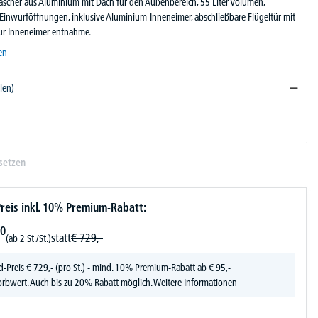
ascher aus Aluminium mit Dach für den Außenbereich, 55 Liter Volumen,
 Einwurföffnungen, inklusive Aluminium-Inneneimer, abschließbare Flügeltür mit
zur Inneneimer entnahme.
en
len)
setzen
reis inkl. 10% Premium-Rabatt:
0
statt
€
729,-
(ab 2 St./St.)
d-Preis
€
729,-
(pro St.) - mind. 10% Premium-Rabatt ab € 95,-
rbwert. Auch bis zu 20% Rabatt möglich.
Weitere Informationen