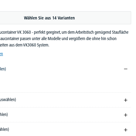
Wählen Sie aus 14 Varianten
container VK 3060 - perfekt geeginet, um dem Arbeitstisch genügend Staufläche
rbaucontainer passen unter alle Modelle und vergößern die ohne hin schon
hkeiten aus dem VK3060 System.
en
len)
5010
RAL 7035
auswählen)
hlen)
ählen)