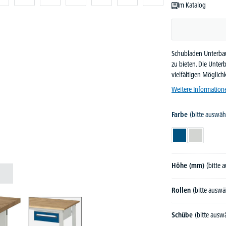
Im Katalog
Schubladen Unterbau
zu bieten. Die Unte
vielfältigen Möglic
Weitere Information
Farbe
(bitte auswäh
Enzianblau RAL 
Lichtgrau 
Höhe (mm)
(bitte 
Rollen
(bitte auswä
Schübe
(bitte ausw