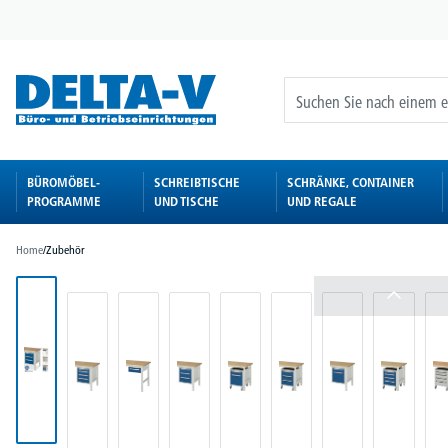
springen
Zur Hauptnavigation springen
BÜROMÖBEL-
SCHREIBTISCHE
SCHRÄNKE, CONTAINER
PROGRAMME
UND TISCHE
UND REGALE
Home
/
Zubehör
Bildergalerie überspringen