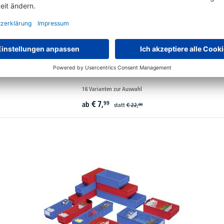
Euro-Stapelbehälter
16 Varianten zur Auswahl
€
7,
99
ab
statt
€
22,
99