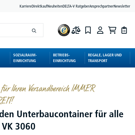
Karriere
Direktkauf
Neuheiten
DELTA-V Ratgeber
Ansprechpartner
Newsletter
SOZIALRAUM-
BETRIEBS-
REGALE, LAGER UND
EINRICHTUNG
EINRICHTUNG
TRANSPORT
e für Ihren Versandbereich IMMER
EIT!
den Unterbaucontainer für alle
 VK 3060