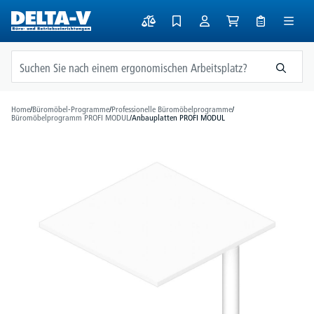
alt springen
Home
/
Büromöbel-Programme
/
Professionelle Büromöbelprogramme
/
Büromöbelprogramm PROFI MODUL
/
Anbauplatten PROFI MODUL
Bildergalerie überspringen