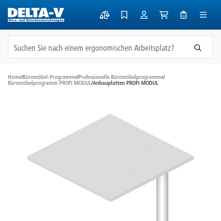
alt springen
Home
/
Büromöbel-Programme
/
Professionelle Büromöbelprogramme
/
Büromöbelprogramm PROFI MODUL
/
Anbauplatten PROFI MODUL
Bildergalerie überspringen