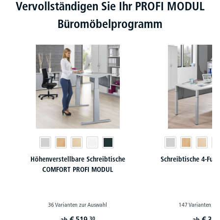
Produktgalerie überspringen
Vervollständigen Sie Ihr PROFI MODUL
Büromöbelprogramm
Höhenverstellbare Schreibtische
Schreibtische 4-Fu
COMFORT PROFI MODUL
36 Varianten zur Auswahl
147 Varianten zu
€
519,
€
359
30
ab
ab