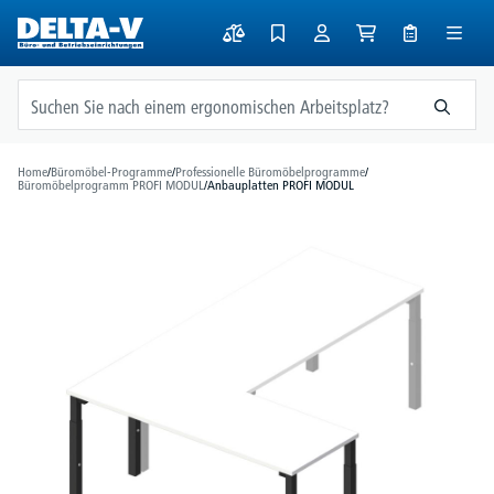
alt springen
Home
/
Büromöbel-Programme
/
Professionelle Büromöbelprogramme
/
Büromöbelprogramm PROFI MODUL
/
Anbauplatten PROFI MODUL
Bildergalerie überspringen