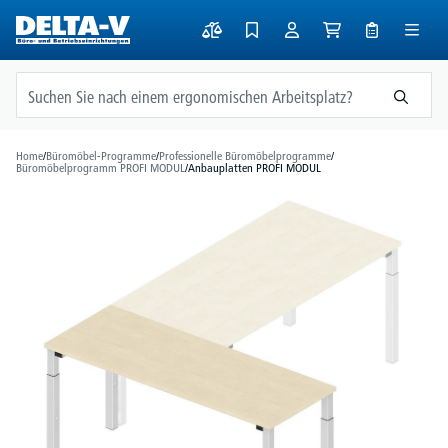
alt springen
Home
/
Büromöbel-Programme
/
Professionelle Büromöbelprogramme
/
Büromöbelprogramm PROFI MODUL
/
Anbauplatten PROFI MODUL
Bildergalerie überspringen