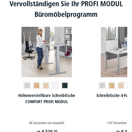
Produktgalerie überspringen
Vervollständigen Sie Ihr PROFI MODUL
Büromöbelprogramm
Höhenverstellbare Schreibtische
Schreibtische 4-Fu
COMFORT PROFI MODUL
36 Varianten zur Auswahl
147 Varianten zu
€
519,
€
359
30
ab
ab