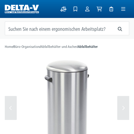
alt springen
Home
/
Büro-Organisation
/
Abfallbehälter und Ascher
/
Abfallbehälter
Bildergalerie überspringen