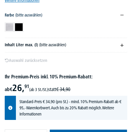
Weitere Informationen
Farbe
(bitte auswählen)
Edelstahl, matt
Schwarz
Inhalt Liter max. (l)
(bitte auswählen)
Auswahl zurücksetzen
Ihr Premium-Preis inkl. 10% Premium-Rabatt:
26,
91
ab
€
statt
€
34,
90
(ab 3 St./St.)
Standard-Preis
€
34,
90
(pro St.) - mind. 10% Premium-Rabatt ab €
95,- Warenkorbwert. Auch bis zu 20% Rabatt möglich.
Weitere
Informationen